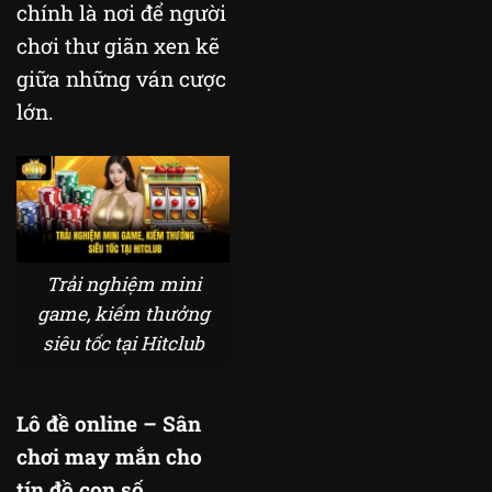
chính là nơi để người
chơi thư giãn xen kẽ
giữa những ván cược
lớn.
Trải nghiệm mini
game, kiếm thưởng
siêu tốc tại Hitclub
Lô đề online – Sân
chơi may mắn cho
tín đồ con số