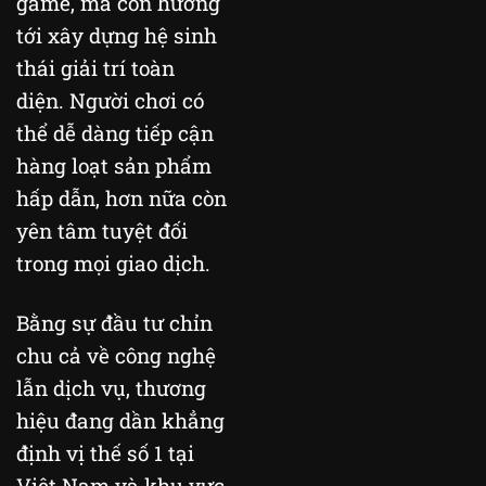
game, mà còn hướng
tới xây dựng hệ sinh
thái giải trí toàn
diện. Người chơi có
thể dễ dàng tiếp cận
hàng loạt sản phẩm
hấp dẫn, hơn nữa còn
yên tâm tuyệt đối
trong mọi giao dịch.
Bằng sự đầu tư chỉn
chu cả về công nghệ
lẫn dịch vụ, thương
hiệu đang dần khẳng
định vị thế số 1 tại
Việt Nam và khu vực