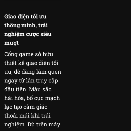
Giao diện tối ưu
thông minh, trải
nghiệm cược siêu
mượt
Cổng game sở hữu
thiết kế giao diện tối
ưu, dễ dàng làm quen
ngay từ lần truy cập
đầu tiên. Màu sắc
hài hòa, bố cục mạch
lạc tạo cảm giác
thoải mái khi trải
nghiệm. Dù trên máy