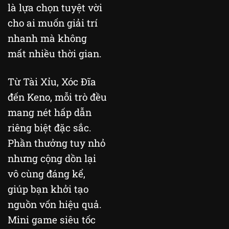
là lựa chọn tuyệt vời
cho ai muốn giải trí
nhanh mà không
mất nhiều thời gian.
Từ Tài Xỉu, Xóc Đĩa
đến Keno, mỗi trò đều
mang nét hấp dẫn
riêng biệt đặc sắc.
Phần thưởng tuy nhỏ
nhưng cộng dồn lại
vô cùng đáng kể,
giúp bạn khởi tạo
nguồn vốn hiệu quả.
Mini game siêu tốc