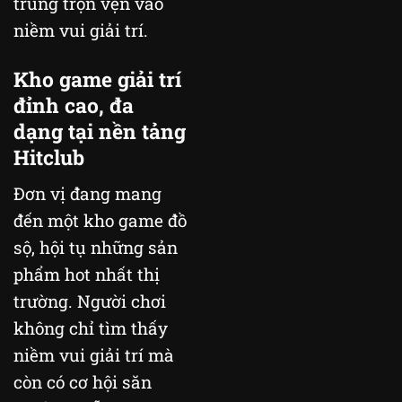
trung trọn vẹn vào
niềm vui giải trí.
Kho game giải trí
đỉnh cao, đa
dạng tại nền tảng
Hitclub
Đơn vị đang mang
đến một kho game đồ
sộ, hội tụ những sản
phẩm hot nhất thị
trường. Người chơi
không chỉ tìm thấy
niềm vui giải trí mà
còn có cơ hội săn