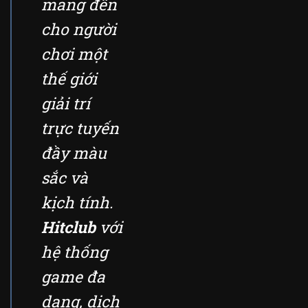
mang đến
cho người
chơi một
thế giới
giải trí
trực tuyến
đầy màu
sắc và
kịch tính.
Hitclub
với
hệ thống
game đa
dạng, dịch