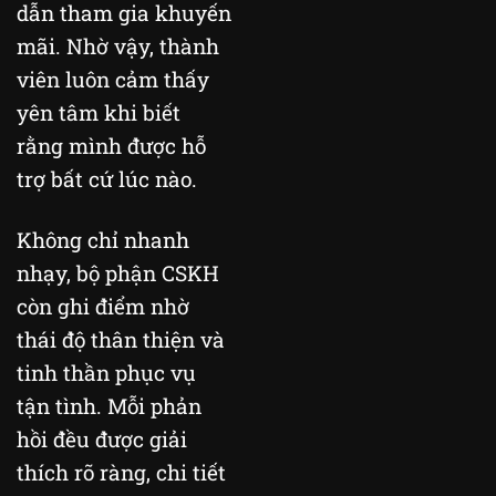
dẫn tham gia khuyến
mãi. Nhờ vậy, thành
viên luôn cảm thấy
yên tâm khi biết
rằng mình được hỗ
trợ bất cứ lúc nào.
Không chỉ nhanh
nhạy, bộ phận CSKH
còn ghi điểm nhờ
thái độ thân thiện và
tinh thần phục vụ
tận tình. Mỗi phản
hồi đều được giải
thích rõ ràng, chi tiết