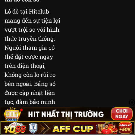
Lô đề tại Hitclub
mang đến sự tiện lợi
vượt trội so với hình
thức truyền thống.
Người tham gia có
thể đặt cược ngay
trên điện thoại,
không còn lo rủi ro
bên ngoài. Bảng số
được cập nhật liên
tục, đảm bảo minh
bạch và chính xác
tuyệt đối.