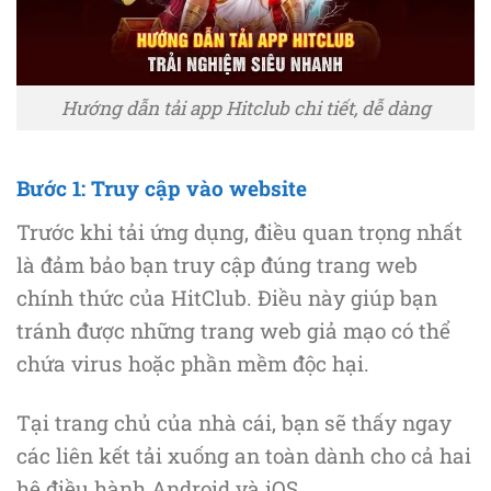
Hướng dẫn tải app Hitclub chi tiết, dễ dàng
Bước 1: Truy cập vào website
Trước khi tải ứng dụng, điều quan trọng nhất
là đảm bảo bạn truy cập đúng trang web
chính thức của HitClub. Điều này giúp bạn
tránh được những trang web giả mạo có thể
chứa virus hoặc phần mềm độc hại.
Tại trang chủ của nhà cái, bạn sẽ thấy ngay
các liên kết tải xuống an toàn dành cho cả hai
hệ điều hành Android và iOS.