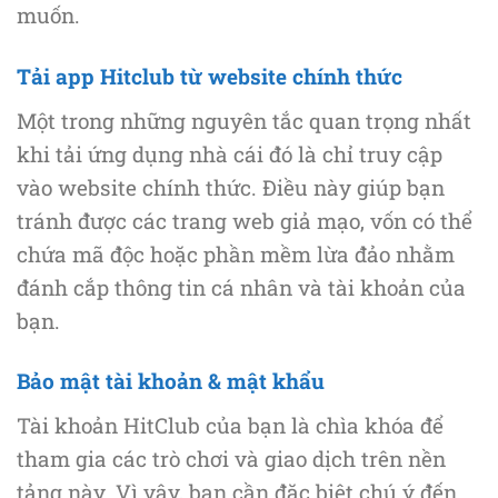
muốn.
Tải app Hitclub từ website chính thức
Một trong những nguyên tắc quan trọng nhất
khi tải ứng dụng nhà cái đó là chỉ truy cập
vào website chính thức. Điều này giúp bạn
tránh được các trang web giả mạo, vốn có thể
chứa mã độc hoặc phần mềm lừa đảo nhằm
đánh cắp thông tin cá nhân và tài khoản của
bạn.
Bảo mật tài khoản & mật khẩu
Tài khoản HitClub của bạn là chìa khóa để
tham gia các trò chơi và giao dịch trên nền
tảng này. Vì vậy, bạn cần đặc biệt chú ý đến