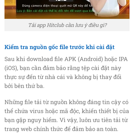
Tải app Hitclub cần lưu ý điều gì?
Kiểm tra nguồn gốc file trước khi cài đặt
Sau khi download file APK (Android) hoặc IPA
(iOS), bạn cần đảm bảo rằng tệp cài đặt này
thực sự đến từ nhà cái và không bị thay đổi
bởi bên thứ ba.
Những file tải từ nguồn không đáng tin cậy có
thể chứa virus hoặc mã độc, khiến thiết bị của
bạn gặp nguy hiểm. Vì vậy, luôn ưu tiên tải từ
trang web chính thức để đảm bảo an toàn.