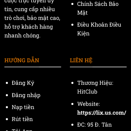
cược trực tuyến uy
Chính Sách Bảo
tín, cung cấp nhiều
Mật
trò chơi, bảo mật cao,
Điều Khoản Điều
hỗ trợ khách hàng
Kiện
nhanh chóng.
HƯỚNG DẪN
LIÊN HỆ
Đăng Ký
Thương Hiệu:
HitClub
Đăng nhập
Website:
Nạp tiền
https://lix.us.com/
Rút tiền
ĐC: 95 Đ. Tân