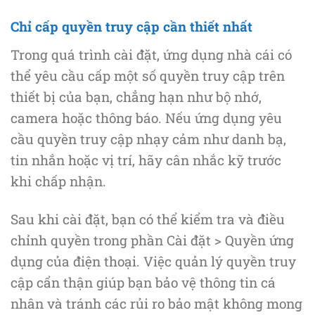
Chỉ cấp quyền truy cập cần thiết nhất
Trong quá trình cài đặt, ứng dụng nhà cái có
thể yêu cầu cấp một số quyền truy cập trên
thiết bị của bạn, chẳng hạn như bộ nhớ,
camera hoặc thông báo. Nếu ứng dụng yêu
cầu quyền truy cập nhạy cảm như danh bạ,
tin nhắn hoặc vị trí, hãy cân nhắc kỹ trước
khi chấp nhận.
Sau khi cài đặt, bạn có thể kiểm tra và điều
chỉnh quyền trong phần Cài đặt > Quyền ứng
dụng của điện thoại. Việc quản lý quyền truy
cập cẩn thận giúp bạn bảo vệ thông tin cá
nhân và tránh các rủi ro bảo mật không mong