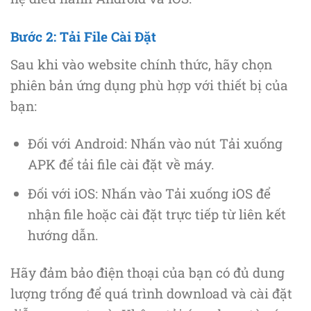
Bước 2: Tải File Cài Đặt
Sau khi vào website chính thức, hãy chọn
phiên bản ứng dụng phù hợp với thiết bị của
bạn:
Đối với Android: Nhấn vào nút Tải xuống
APK để tải file cài đặt về máy.
Đối với iOS: Nhấn vào Tải xuống iOS để
nhận file hoặc cài đặt trực tiếp từ liên kết
hướng dẫn.
Hãy đảm bảo điện thoại của bạn có đủ dung
lượng trống để quá trình download và cài đặt