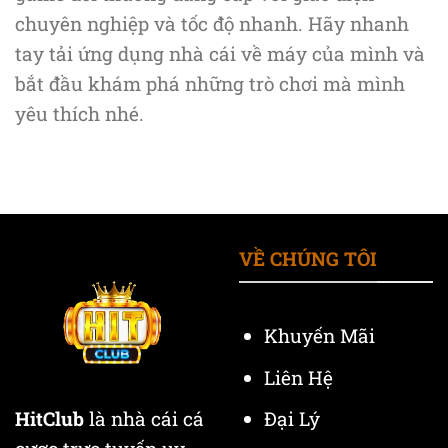
chuyên nghiệp và tốc độ nhanh. Hãy nhanh
tay tải ứng dụng nhà cái về máy của mình và
bắt đầu khám phá những trò chơi mà mình
yêu thích nhé.
VỀ CHÚNG TÔI
Khuyến Mãi
Liên Hệ
HitClub
là nhà cái cá
Đại Lý