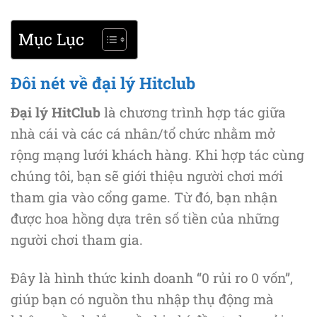
Mục Lục
Đôi nét về đại lý Hitclub
Đại lý HitClub
là chương trình hợp tác giữa
nhà cái và các cá nhân/tổ chức nhằm mở
rộng mạng lưới khách hàng. Khi hợp tác cùng
chúng tôi, bạn sẽ giới thiệu người chơi mới
tham gia vào cổng game. Từ đó, bạn nhận
được hoa hồng dựa trên số tiền của những
người chơi tham gia.
Đây là hình thức kinh doanh “0 rủi ro 0 vốn”,
giúp bạn có nguồn thu nhập thụ động mà