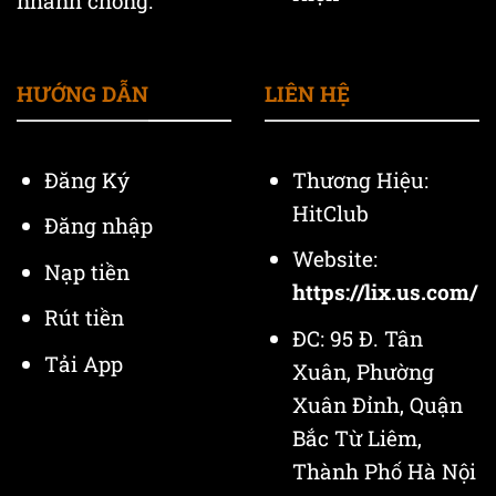
nhanh chóng.
HƯỚNG DẪN
LIÊN HỆ
Đăng Ký
Thương Hiệu:
HitClub
Đăng nhập
Website:
Nạp tiền
https://lix.us.com/
Rút tiền
ĐC: 95 Đ. Tân
Tải App
Xuân, Phường
Xuân Đỉnh, Quận
Bắc Từ Liêm,
Thành Phố Hà Nội