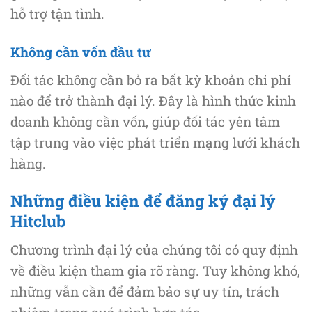
hỗ trợ tận tình.
Không cần vốn đầu tư
Đối tác không cần bỏ ra bất kỳ khoản chi phí
nào để trở thành đại lý. Đây là hình thức kinh
doanh không cần vốn, giúp đối tác yên tâm
tập trung vào việc phát triển mạng lưới khách
hàng.
Những điều kiện để đăng ký đại lý
Hitclub
Chương trình đại lý của chúng tôi có quy định
về điều kiện tham gia rõ ràng. Tuy không khó,
những vẫn cần để đảm bảo sự uy tín, trách