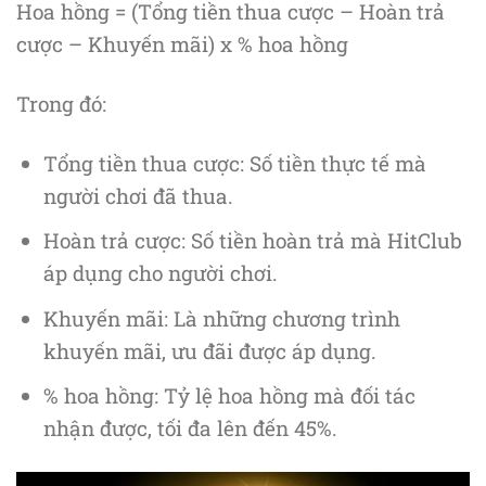
Hoa hồng = (Tổng tiền thua cược – Hoàn trả
cược – Khuyến mãi) x % hoa hồng
Trong đó:
Tổng tiền thua cược: Số tiền thực tế mà
người chơi đã thua.
Hoàn trả cược: Số tiền hoàn trả mà HitClub
áp dụng cho người chơi.
Khuyến mãi: Là những chương trình
khuyến mãi, ưu đãi được áp dụng.
% hoa hồng: Tỷ lệ hoa hồng mà đối tác
nhận được, tối đa lên đến 45%.