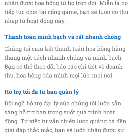
nhận được hoa hồng từ họ trọn đời. Miễn là họ
tiếp tục chơi tại cổng game, bạn sẽ luôn có thu
nhập từ hoạt động này. .
Thanh toán minh bạch và rất nhanh chóng
Chúng tôi cam kết thanh toán hoa hồng hàng
tháng một cách nhanh chóng và minh bạch.
Bạn có thể theo dõi báo cáo chi tiết về doanh
thu, hoa hồng của mình mọi lúc, mọi nơi.
Hỗ trợ tối đa từ ban quản lý
Đội ngũ hỗ trợ đại lý của chúng tôi luôn sẵn
sàng hỗ trợ bạn trong suốt quá trình hoạt
động. Từ việc tư vấn chiến lược quảng bá đến
giải đáp thắc mắc, bạn sẽ luôn nhận được sự