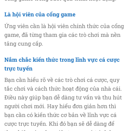
Là hội viên của cổng game
Ứng viên cần là hội viên chính thức của cổng
game, đã từng tham gia các trò chơi mà nền
tảng cung cấp.
Nắm chắc kiến thức trong lĩnh vực cá cược
trực tuyến
Bạn cần hiểu rõ về các trò chơi cá cược, quy
tắc chơi và cách thức hoạt động của nhà cái.
Điều này giúp bạn dễ dàng tư vấn và thu hút
người chơi mới. Hay hiểu đơn giản hơn thì
bạn cần có kiến thức cơ bản về lĩnh vực cá
cược trực tuyến. Khi đó bạn sẽ dễ dàng để