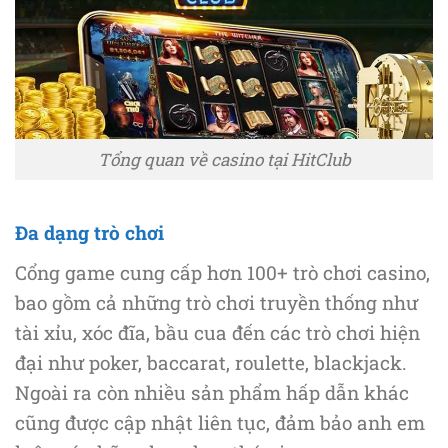
Tổng quan về casino tại HitClub
Đa dạng trò chơi
Cổng game cung cấp hơn 100+ trò chơi casino,
bao gồm cả những trò chơi truyền thống như
tài xỉu, xóc đĩa, bầu cua đến các trò chơi hiện
đại như poker, baccarat, roulette, blackjack.
Ngoài ra còn nhiều sản phẩm hấp dẫn khác
cũng được cập nhật liên tục, đảm bảo anh em