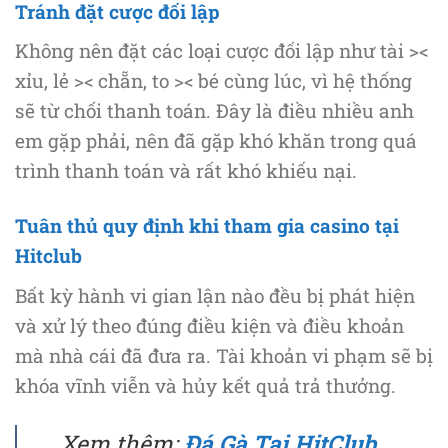
Tránh đặt cược đối lập
Không nên đặt các loại cược đối lập như tài ><
xỉu, lẻ >< chẵn, to >< bé cùng lúc, vì hệ thống
sẽ từ chối thanh toán. Đây là điều nhiều anh
em gặp phải, nên đã gặp khó khăn trong quá
trình thanh toán và rất khó khiếu nại.
Tuân thủ quy định khi tham gia casino tại
Hitclub
Bất kỳ hành vi gian lận nào đều bị phát hiện
và xử lý theo đúng điều kiện và điều khoản
mà nhà cái đã đưa ra. Tài khoản vi phạm sẽ bị
khóa vĩnh viễn và hủy kết quả trả thưởng.
Xem thêm:
Đá Gà Tại HitClub