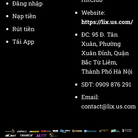
Đăng nhập
Website:
Nạp tiền
https://lix.us.com/
Rút tiền
ĐC: 95 Đ. Tân
Tải App
Xuân, Phường
Xuân Đỉnh, Quận
Bắc Từ Liêm,
Thành Phố Hà Nội
SĐT: 0909 876 291
Email:
contact@lix.us.com