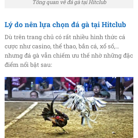
Tổng quan về đá gà tại Hitclub
Lý do nên lựa chọn đá gà tại Hitclub
Dù trên trang chủ có rất nhiều hình thức cá
cược như casino, thể thao, bắn cá, xổ số,…
nhưng đá gà vẫn chiếm ưu thế nhờ những đặc
điểm nổi bật sau: