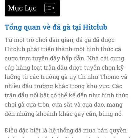
Mục Lục
Tổng quan về đá gà tại Hitclub
Từ một trò chơi dân gian, đá gà đã được
Hitclub phát triển thành một hình thức cá
cược trực tuyến đầy hấp dẫn. Nhà cái cung
cấp hàng loạt trận đấu được tuyển chọn kỹ
lưỡng từ các trường gà uy tín như Thomo và
nhiều đấu trường khác trong khu vực. Các
trận đấu nổi bật có thể kể đến như hình thức
chọi gà cựa tròn, cựa sắt và cựa dao, mang
đến những khoảnh khắc gay cấn, bùng nổ.
Điều đặc biệt là hệ thống đã mua bản quyền