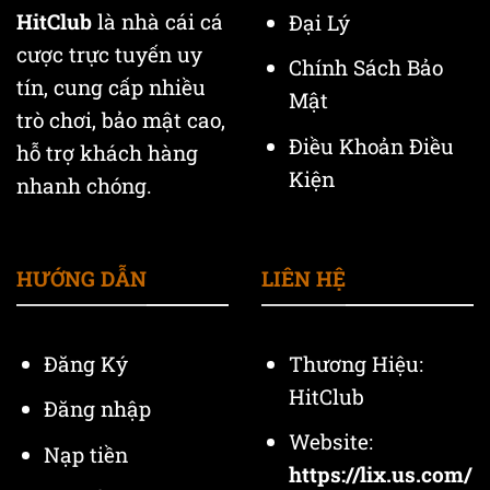
HitClub
là nhà cái cá
Đại Lý
cược trực tuyến uy
Chính Sách Bảo
tín, cung cấp nhiều
Mật
trò chơi, bảo mật cao,
Điều Khoản Điều
hỗ trợ khách hàng
Kiện
nhanh chóng.
HƯỚNG DẪN
LIÊN HỆ
Đăng Ký
Thương Hiệu:
HitClub
Đăng nhập
Website:
Nạp tiền
https://lix.us.com/