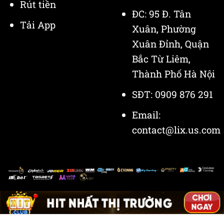
Rút tiền
ĐC: 95 Đ. Tân
Tải App
Xuân, Phường
Xuân Đỉnh, Quận
Bắc Từ Liêm,
Thành Phố Hà Nội
SĐT: 0909 876 291
Email:
contact@lix.us.com
Copyright 2026 ©
hitclub