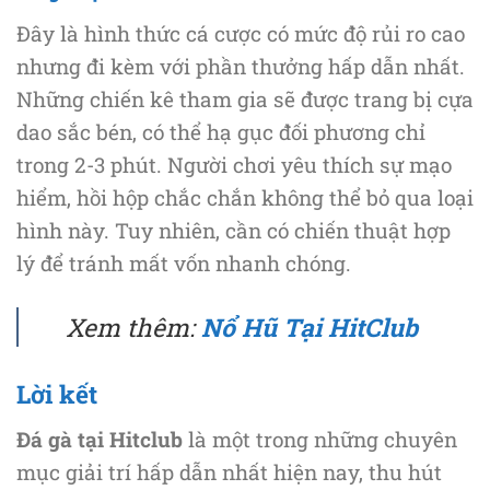
Đây là hình thức cá cược có mức độ rủi ro cao
nhưng đi kèm với phần thưởng hấp dẫn nhất.
Những chiến kê tham gia sẽ được trang bị cựa
dao sắc bén, có thể hạ gục đối phương chỉ
trong 2-3 phút. Người chơi yêu thích sự mạo
hiểm, hồi hộp chắc chắn không thể bỏ qua loại
hình này. Tuy nhiên, cần có chiến thuật hợp
lý để tránh mất vốn nhanh chóng.
Xem thêm:
Nổ Hũ Tại HitClub
Lời kết
Đá gà tại Hitclub
là một trong những chuyên
mục giải trí hấp dẫn nhất hiện nay, thu hút