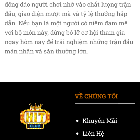
đông đảo người chơi nhờ vào chất lượng trận
đấu, giao diện mượt mà và tỷ lệ thưởng hấp
dẫn. Nếu bạn là một người có niềm đam mê
với bộ môn này, đừng bỏ lỡ cơ hội tham gia
ngay hôm nay để trải nghiệm những trận đấu
mãn nhãn và săn thưởng lớn.
VỀ CHÚNG TÔI
Khuyến Mãi
Liên Hệ