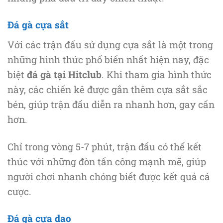
Đá gà cựa sắt
Với các trận đấu sử dụng cựa sắt là một trong
những hình thức phổ biến nhất hiện nay, đặc
biệt
đá gà tại Hitclub
. Khi tham gia hình thức
này, các chiến kê được gắn thêm cựa sắt sắc
bén, giúp trận đấu diễn ra nhanh hơn, gay cấn
hơn.
Chỉ trong vòng 5-7 phút, trận đấu có thể kết
thúc với những đòn tấn công mạnh mẽ, giúp
người chơi nhanh chóng biết được kết quả cá
cược.
Đá gà cựa dao