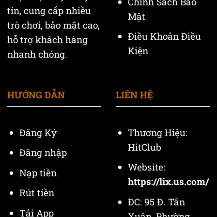
Chính Sách Bảo
tín, cung cấp nhiều
Mật
trò chơi, bảo mật cao,
Điều Khoản Điều
hỗ trợ khách hàng
Kiện
nhanh chóng.
HƯỚNG DẪN
LIÊN HỆ
Đăng Ký
Thương Hiệu:
HitClub
Đăng nhập
Website:
Nạp tiền
https://lix.us.com/
Rút tiền
ĐC: 95 Đ. Tân
Tải App
Xuân, Phường