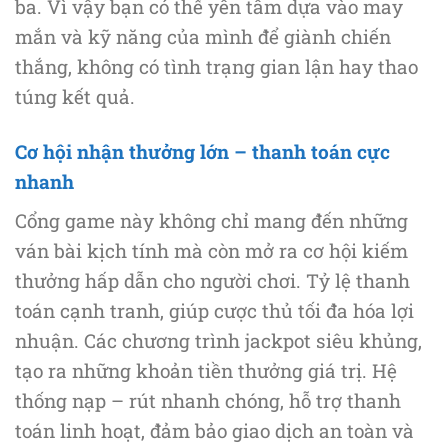
ba. Vì vậy bạn có thể yên tâm dựa vào may
mắn và kỹ năng của mình để giành chiến
thắng, không có tình trạng gian lận hay thao
túng kết quả.
Cơ hội nhận thưởng lớn – thanh toán cực
nhanh
Cổng game này không chỉ mang đến những
ván bài kịch tính mà còn mở ra cơ hội kiếm
thưởng hấp dẫn cho người chơi. Tỷ lệ thanh
toán cạnh tranh, giúp cược thủ tối đa hóa lợi
nhuận. Các chương trình jackpot siêu khủng,
tạo ra những khoản tiền thưởng giá trị. Hệ
thống nạp – rút nhanh chóng, hỗ trợ thanh
toán linh hoạt, đảm bảo giao dịch an toàn và