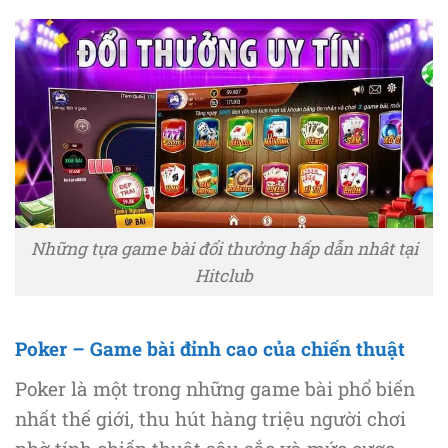
Những tựa game bài đổi thưởng hấp dẫn nhât tại
Hitclub
Poker – Game bài đỉnh cao của chiến thuật
Poker là một trong những game bài phổ biến
nhất thế giới, thu hút hàng triệu người chơi