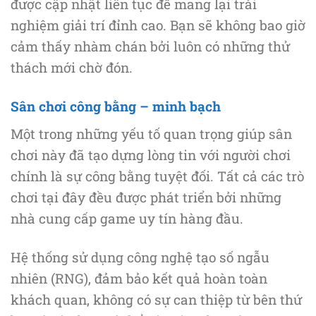
được cập nhật liên tục để mang lại trải
nghiệm giải trí đỉnh cao. Bạn sẽ không bao giờ
cảm thấy nhàm chán bởi luôn có những thử
thách mới chờ đón.
Sân chơi công bằng – minh bạch
Một trong những yếu tố quan trọng giúp sân
chơi này đã tạo dựng lòng tin với người chơi
chính là sự công bằng tuyệt đối. Tất cả các trò
chơi tại đây đều được phát triển bởi những
nhà cung cấp game uy tín hàng đầu.
Hệ thống sử dụng công nghệ tạo số ngẫu
nhiên (RNG), đảm bảo kết quả hoàn toàn
khách quan, không có sự can thiệp từ bên thứ