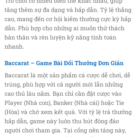
Trò chơi có nhiều biến thể khác nhau, giúp
tăng thêm sự đa dạng và hấp dẫn. Tỷ lệ thắng
cao, mang đến cơ hội kiếm thưởng cực kỳ hấp
dẫn. Phù hợp cho những ai muốn thử thách
bản thân và rèn luyện kỹ năng tính toán
nhanh.
Baccarat – Game Bài Đổi Thưởng Đơn Giản
Baccarat là một sản phẩm cá cược dễ chơi, dễ
trúng, phù hợp với cả người mới lẫn những
cao thủ lâu năm. Bạn chỉ cần đặt cược vào
Player (Nhà con), Banker (Nhà cái) hoặc Tie
(Hòa) và chờ xem kết quả. Với tỷ lệ trả thưởng
hấp dẫn, game này luôn thu hút đông đảo
người chơi tham gia. Tại cổng nền tảng này,